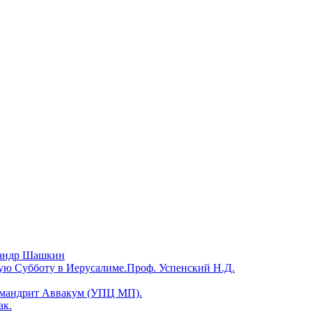
сандр Шашкин
кую Субботу в Иерусалиме.Проф. Успенский Н.Д.
химандрит Аввакум (УПЦ МП).
ак.