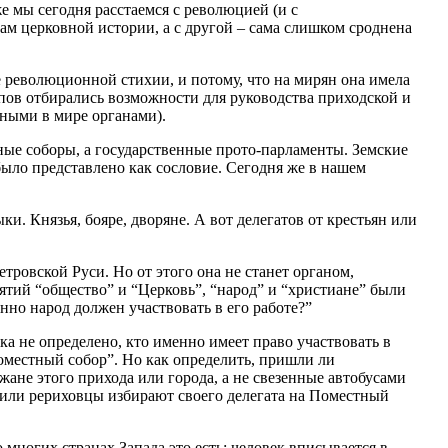
е мы сегодня расстаемся с революцией (и с
кам церковной истории, а с другой – сама слишком сроднена
е революционной стихии, и потому, что на мирян она имела
пов отбирались возможности для руководства приходской и
ными в мире органами).
ные соборы, а государственные прото-парламенты. Земские
ыло представлено как сословие. Сегодня же в нашем
. Князья, бояре, дворяне. А вот делегатов от крестьян или
ровской Руси. Но от этого она не станет органом,
тий “общество” и “Церковь”, “народ” и “христиане” были
нно народ должен участвовать в его работе?”
ка не определено, кто именно имеет право участвовать в
Поместный собор”. Но как определить, пришли ли
ане этого прихода или города, а не свезенные автобусами
” или рериховцы избирают своего делегата на Поместный
многих странах Запада это есть: человек вписывается в