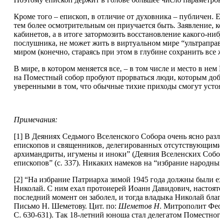
Кроме того – епископ, в отличие от духовника – публичен. Е
тем более осмотрительным он приучается быть. Заявление, 
кабинетов, а в итоге затормозить восстановление какого-ни
послушника, не может жить в виртуальном мире “ультрапр
миром (конечно, стараясь при этом в глубине сохранить вс
В мире, в котором меняется все, – в том числе и место в н
на Поместный собор пробуют прорваться люди, которым добр
уверенными в том, что обычные тихие приходы смогут усто
Примечания:
[1] В Деяниях Седьмого Вселенского Собора очень ясно разл
епископов и священников, делегированных отсутствующими 
архимандриты, игумены и иноки” (Деяния Вселенских Соборов
епископов” (с. 337). Никаких намеков на “избрание народны
[2] “На избрание Патриарха зимой 1945 года должны были е
Николай. С ним ехал протоиерей Иоанн Давидович, настояте
последний момент он заболел, и тогда владыка Николай благ
Письмо Н. Шеметову. Цит. по:
Шеметов Н
. Митрополит Фе
С. 630-631). Так 18-летний юноша стал делегатом Поместног