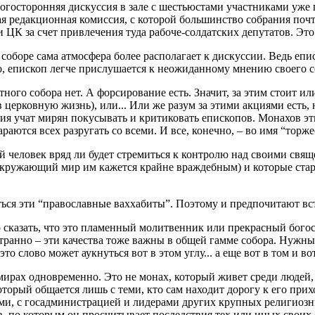
ногосторонняя дискуссия в зале с шестьюстами участниками уже 
я редакционная комиссия, с которой большинство собрания почти
ЦК за счет привлечения туда рабоче-солдатских депутатов. Это
оборе сама атмосфера более располагает к дискуссии. Ведь епис
го, епископ легче прислушается к неожиданному мнению своего с
го собора нет. А форсирование есть. Значит, за этим стоит или 
церковную жизнь), или... Или же разум за этими акциями есть, 
ия учат мирян покусывать и критиковать епископов. Монахов эт
ются всех разругать со всеми. И все, конечно, – во имя “торже
 человек вряд ли будет стремиться к контролю над своими свящ
окружающий мир им кажется крайне враждебным) и которые стара
ься эти “православные ваххабиты”. Поэтому и предпочитают встр
 сказать, что это пламенный молитвенник или прекрасный бого
странно – эти качества тоже важны в общей гамме собора. Нужны
 слово может аукнуться вот в этом углу... а еще вот в том и вот 
мирах одновременно. Это не монах, который живет среди людей
орый общается лишь с теми, кто сам находит дорогу к его прих
ми, с госадминистрацией и лидерами других крупных религиозны
, по которым он просчитывает последствия тех или иных своих 