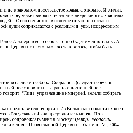
 и не в закрытом пространстве храма, а открыто. И значит,
 монастыре, может закрыть перед ним двери многих властных
людей... Оттого епископ, в отличие от монастырского
оей души соприкасается с реальным и, увы, нецерковным
. Голос Архиерейского собора точно будет именно таким. А
изнь Церкви не настолько восстановилась, чтобы быть
той вселенский собор... Собрались: (следует перечень
натнейшие сановники... а равно и почтеннейшие
но говорит: “Лица, управлявшие империей, велели собирать
 как представители епархии. Из Волынской области ехал еп.
ссор Богуславский как представитель мирян. Но в
мирян, сопровождать меня в Москву” (
митр. Феодосий.
ие движения в Православной Церкви на Украине. М., 2004.