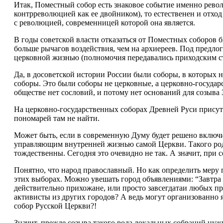
Итак, Поместный собор есть знаковое событие именно револ
контрреволюцией как ее двойником), то естественен и отход
с революцией, современницей которой она является.
В годы советской власти отказаться от Поместных соборов 
больше рычагов воздействия, чем на архиереев. Под предл
церковной жизнью (полномочия передавались приходским ст
Да, в досоветской истории России были соборы, в которых 
соборы. Это были соборы не церковные, а церковно-государ
обществе нет сословий, и потому нет оснований для созыва 
На церковно-государственных соборах Древней Руси присутст
пономарей там не найти.
Может быть, если в современную Думу будет решено включит
управляющим внутренней жизнью самой Церкви. Такого рода
тождественны. Сегодня это очевидно не так. А значит, при 
Понятно, что народ православный. Но как определить меру п
этих выборах. Можно увешать город объявлениями: “Завтра 
действительно прихожане, или просто завсегдатаи любых пр
активисты из других городов? А ведь могут организованно 
собор Русской Церкви?!
Значит, прежде созыва такого рода локальных собраний нуж