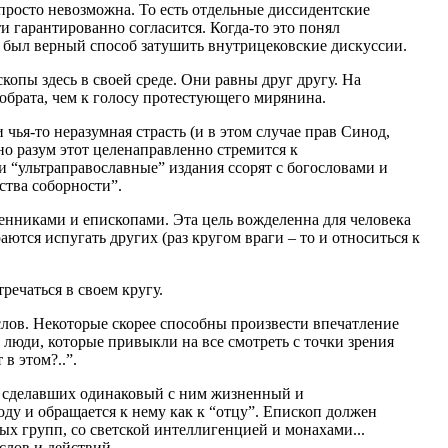
просто невозможна. То есть отдельные диссидентские
 гарантированно согласится. Когда-то это понял
 был верный способ затушить внутрицековские дискуссии.
копы здесь в своей среде. Они равны друг другу. На
обрата, чем к голосу протестующего мирянина.
чья-то неразумная страсть (и в этом случае прав Синод,
но разум этот целенаправленно стремится к
и “ультраправославные” издания ссорят с богословами и
ства соборности”.
енниками и епископами. Эта цель вожделенна для человека
ются испугать других (раз кругом враги – то и относиться к
ечаться в своем кругу.
слов. Некоторые скорее способны произвести впечатление
 люди, которые привыкли на все смотреть с точки зрения
в этом?..”.
, сделавших одинаковый с ним жизненный и
оду и обращается к нему как к “отцу”. Епископ должен
х групп, со светской интеллигенцией и монахами...
слов и действий.