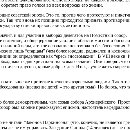
обретает право голоса во всех вопросах его жизни.
рующие советской эпохи. Это то, против чего протестуют и пикет
и. Так что вновь их позицию приходится признать противоречи
государству списки православных активистов.
начит, и для участия в выборах делегатов на Поместный собор, 
 и личное, и общецерковное усилие в области миссии и богослов
сознанной веры, а такое осознание невозможно без богословия. 
можно лишь “старцам” (чем более юродив, радикален и косноязыче
диции он определяется как “ересь гносеомахии”. В VIII веке св.
бходимость для христианства всякого знания. Они говорят, что 
на ничего другого, кроме добрых дел. Итак, лучше жить скорее 
сознательное же принятие крещения взрослыми людьми. Так что
беседования (крещение детей – это другая тема). Но боюсь, что
то более демократичным, чем созыв собора Архиерейского. Прост
обор был вполне предсказуем: епископ, настоятель кафедрального
не читали “Законов Паркинсона” (что, конечно, не является гре
 тем легче им управлять. Заседание Синода (14 человек) легче п