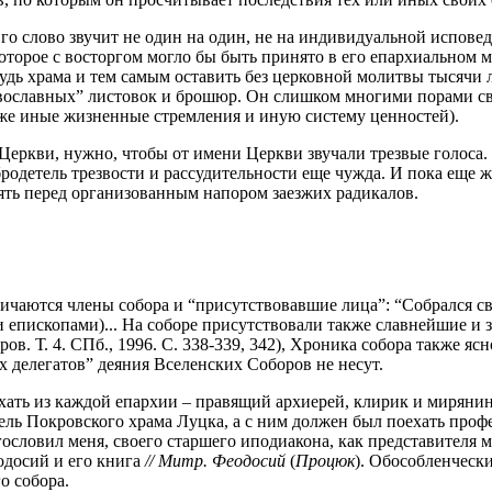
го слово звучит не один на один, не на индивидуальной исповеди
которое с восторгом могло бы быть принято в его епархиальном
будь храма и тем самым оставить без церковной молитвы тысячи 
авославных” листовок и брошюр. Он слишком многими порами св
е же иные жизненные стремления и иную систему ценностей).
ем Церкви, нужно, чтобы от имени Церкви звучали трезвые голоса
одетель трезвости и рассудительности еще чужда. И пока еще ж
ять перед организованным напором заезжих радикалов.
ичаются члены собора и “присутствовавшие лица”: “Собрался свя
епископами)... На соборе присутствовали также славнейшие и з
. Т. 4. СПб., 1996. С. 338-339, 342), Хроника собора также яс
х делегатов” деяния Вселенских Соборов не несут.
хать из каждой епархии – правящий архиерей, клирик и мирянин
ль Покровского храма Луцка, а с ним должен был поехать профе
ословил меня, своего старшего иподиакона, как представителя 
одосий и его книга
// Митр. Феодосий
(
Процюк
). Обособленческ
о собора.