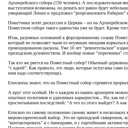
Архиерейского собора (150 человек). А последовательная м
выступления возможны, но решать все равно будет небольша
умирающий Ленин и предложил “реорганизовать Рабкрин” и 
Пикетчики хотят дискуссии в Церкви – но на Архиерейском с
Поместном соборе такого равенства уже не будет. Кроме то
Итак, разумных оснований к форсированному созыву Поместно
который не позволяет чьим-то неумным эмоциям ворваться в 
провоцированию раскола. Уже 10 лет “ревнительские” издан
приходским духовенством. И вообще новые “опричники” стара
Так кто же рвется на Поместный собор? Обычный церковный
“с идеей”. Как правило, это люди, которые испуганы сами (
ним надо соответствующе).
Епископы знают, что на Поместный собор стремятся прорват
А круг этот особый. Не о каждом из наших архиереев можно
опытных политиков и удачливых карьеристов... Но, как ни 
просчитывания последствий: “А что из этого выйдет? А как это
Епископ по самому положению своему живет в нескольких 
мировоззренческий выбор. Это не приходской священник, кот
“контактировать” и с банкирами, и с партийными активиста
Поэтому епископ держит в голове большее число параметров