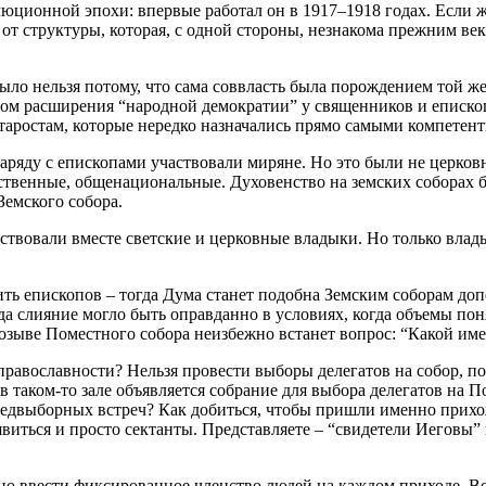
юционной эпохи: впервые работал он в 1917–1918 годах. Если ж
 от структуры, которая, с одной стороны, незнакома прежним ве
было нельзя потому, что сама соввласть была порождением той ж
огом расширения “народной демократии” у священников и еписко
аростам, которые нередко назначались прямо самыми компетент
наряду с епископами участвовали миряне. Но это были не церков
ственные, общенациональные. Духовенство на земских соборах б
Земского собора.
вовали вместе светские и церковные владыки. Но только владыки
ь епископов – тогда Дума станет подобна Земским соборам допет
 слияние могло быть оправданно в условиях, когда объемы поня
созыве Поместного собора неизбежно встанет вопрос: “Какой име
равославности? Нельзя провести выборы делегатов на собор, по
в таком-то зале объявляется собрание для выбора делегатов на 
едвыборных встреч? Как добиться, чтобы пришли именно прихож
явиться и просто сектанты. Представляете – “свидетели Иеговы
но ввести фиксированное членство людей на каждом приходе. Во 