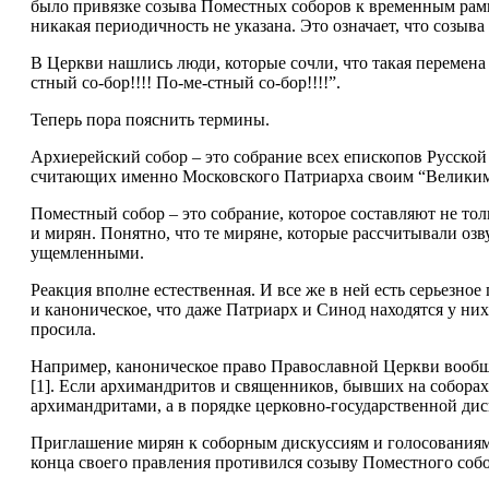
было привязке созыва Поместных соборов к временным рамка
никакая периодичность не указана. Это означает, что созыв
В Церкви нашлись люди, которые сочли, что такая перемена 
стный со-бор!!!! По-ме-стный со-бор!!!!”.
Теперь пора пояснить термины.
Архиерейский собор – это собрание всех епископов Русской
считающих именно Московского Патриарха своим “Великим
Поместный собор – это собрание, которое составляют не тол
и мирян. Понятно, что те миряне, которые рассчитывали оз
ущемленными.
Реакция вполне естественная. И все же в ней есть серьезн
и каноническое, что даже Патриарх и Синод находятся у ни
просила.
Например, каноническое право Православной Церкви вообще
[1]. Если архимандритов и священников, бывших на соборах
архимандритами, а в порядке церковно-государственной дис
Приглашение мирян к соборным дискуссиям и голосованиям
конца своего правления противился созыву Поместного соб