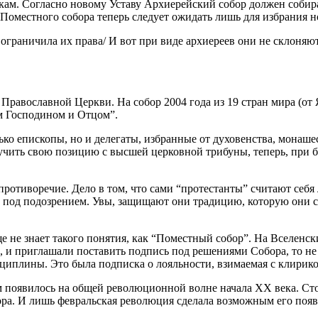
м. Согласно новому Уставу Архиерейский собор должен собиратьс
а Поместного собора теперь следует ожидать лишь для избрания 
ограничила их права/ И вот при виде архиереев они не склоняют
 Православной Церкви. На собор 2004 года из 19 стран мира (о
 Господином и Отцом”.
ько епископы, но и делегаты, избранные от духовенства, монаше
вучить свою позицию с высшей церковной трибуны, теперь, при
ое противоречие. Дело в том, что сами “протестанты” считают с
х под подозрением. Увы, защищают они традицию, которую они са
 не знает такого понятия, как “Поместный собор”. На Вселенск
, и приглашали поставить подпись под решениями Собора, то не
циплины. Это была подписка о лояльности, взимаемая с клирик
 появилось на общей революционной волне начала XX века. Сто
ора. И лишь февральская революция сделала возможным его появ