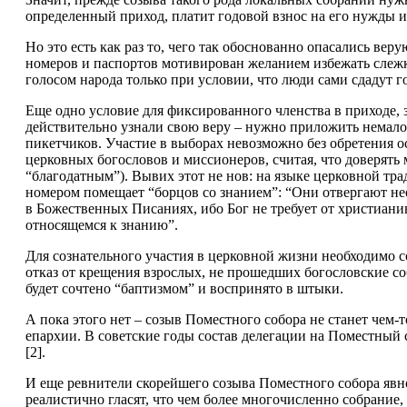
определенный приход, платит годовой взнос на его нужды и 
Но это есть как раз то, чего так обоснованно опасались ве
номеров и паспортов мотивирован желанием избежать слежк
голосом народа только при условии, что люди сами сдадут 
Еще одно условие для фиксированного членства в приходе, з
действительно узнали свою веру – нужно приложить немалое
пикетчиков. Участие в выборах невозможно без обретения о
церковных богословов и миссионеров, считая, что доверять 
“благодатным”). Вывих этот не нов: на языке церковной тра
номером помещает “борцов со знанием”: “Они отвергают нео
в Божественных Писаниях, ибо Бог не требует от христиани
относящемся к знанию”.
Для сознательного участия в церковной жизни необходимо 
отказ от крещения взрослых, не прошедших богословские со
будет сочтено “баптизмом” и воспринято в штыки.
А пока этого нет – созыв Поместного собора не станет чем-
епархии. В советские годы состав делегации на Поместный с
[2].
И еще ревнители скорейшего созыва Поместного собора явно 
реалистично гласят, что чем более многочисленно собрание,