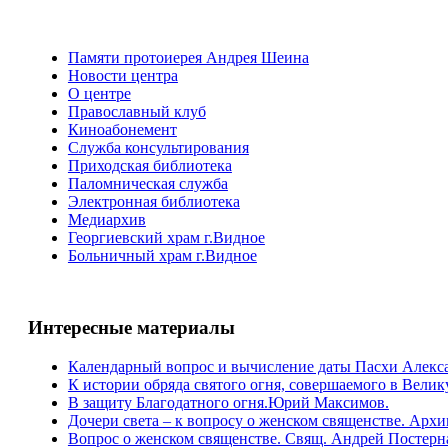
Памяти протоиерея Андрея Шеина
Новости центра
О центре
Православный клуб
Киноабонемент
Служба консультирования
Приходская библиотека
Паломническая служба
Электронная библиотека
Медиархив
Георгиевский храм г.Видное
Больничный храм г.Видное
Интересные материалы
Календарный вопрос и вычисление даты Пасхи Алек
К истории обряда святого огня, совершаемого в Вели
В защиту Благодатного огня.Юрий Максимов.
Дочери света – к вопросу о женском священстве. Ар
Вопрос о женском священстве. Cвящ. Андрей Постерн