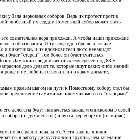
чики у Зала церковных соборов. Ведь их протест против
вой: любезный их сердцу Поместный собор может стать
– это сознательная вера прихожан. А чтобы наши прихожане
ского образования. И тут еще одна брешь в логике
Но и пикетчики, и их вдохновители люто ненавидят
н будет “старец”, тем более он будет считаться
 Иоанн Дамаскин среди известных ему ересей под 88-м
напрасное дело делают те, которые ищут каких-либо знаний
попроще и не любопытствовать ни о каком догмате,
 самым прямым шагом на пути к Поместному собору стал бы
 такое предложение самими же пикетчиками и их “старцами”
о его делегаты будут назначаться каждым епископом в своей
 собора (от духовенства) и бухгалтер епархии (от мирян)
хом, но все равно печально). А эти законы вполне
ревратить в работу дискуссионной группы, чем заседание