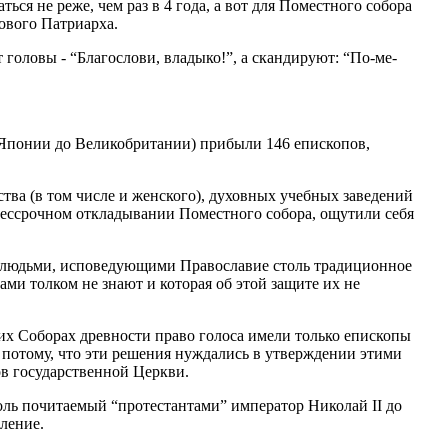
я не реже, чем раз в 4 года, а вот для Поместного собора
нового Патриарха.
 головы - “Благослови, владыко!”, а скандируют: “По-ме-
т Японии до Великобритании) прибыли 146 епископов,
ства (в том числе и женского), духовных учебных заведений
 бессрочном откладывании Поместного собора, ощутили себя
ебя людьми, исповедующими Православие столь традиционное
ми толком не знают и которая об этой защите их не
их Соборах древности право голоса имели только епископы
 потому, что эти решения нуждались в утверждении этими
ов государственной Церкви.
ль почитаемый “протестантами” император Николай II до
ление.