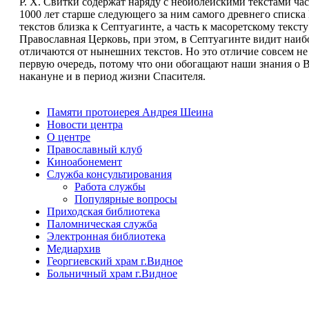
Р. Х. Свитки содержат наряду с небиблейскими текстами ча
1000 лет старше следующего за ним самого древнего списка
текстов близка к Септуагинте, а часть к масоретскому текст
Православная Церковь, при этом, в Септуагинте видит наи
отличаются от нынешних текстов. Но это отличие совсем не
первую очередь, потому что они обогащают наши знания о В
накануне и в период жизни Спасителя.
Памяти протоиерея Андрея Шеина
Новости центра
О центре
Православный клуб
Киноабонемент
Служба консультирования
Работа службы
Популярные вопросы
Приходская библиотека
Паломническая служба
Электронная библиотека
Медиархив
Георгиевский храм г.Видное
Больничный храм г.Видное