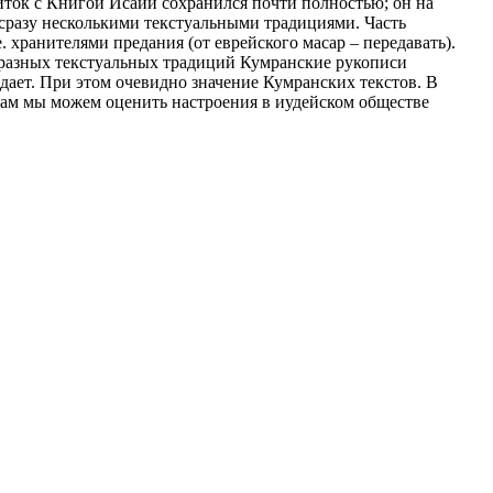
виток с Книгой Исаии сохранился почти полностью; он на
 сразу несколькими текстуальными традициями. Часть
. хранителями предания (от еврейского масар – передавать).
е разных текстуальных традиций Кумранские рукописи
дает. При этом очевидно значение Кумранских текстов. В
стам мы можем оценить настроения в иудейском обществе