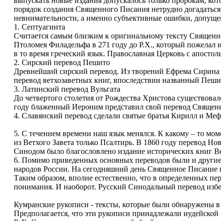
выпускать новые издания допускалось только пророкам, кот
порядок создания Священного Писания нетрудно догадаться
невнимательности, а именно субъективные ошибки, допущ
1. Септуагинта
Считается самым близким к оригинальному тексту Священног
Птоломея Филадельфа в 271 году до Р.Х., который пожелал
в то время греческий язык. Православная Церковь с апосто
2. Сирский перевод Пешито
Древнейший сирский перевод. Из творений Ефрема Сирина и
перевод ветхозаветных книг, впоследствии названный Пеши
3. Латинский перевод Вульгата
До четвертого столетия от Рождества Христова существовал
году блаженный Иероним представил свой перевод Священно
4. Славянский перевод сделали святые братья Кирилл и Ме
5. С течением времени наш язык менялся. К какому – то мом
из Ветхого Завета только Псалтирь. В 1860 году перевод Но
Синодом было благословлено издание исторических книг Ветх
6. Помимо приведенных основных переводов были и другие 
народов России. На сегодняшний день Священное Писание п
Таким образом, вполне естественно, что в определенных пер
понимания. И наоборот. Русский Синодальный перевод избег
Кумранские рукописи - тексты, которые были обнаружены в 
Предполагается, что эти рукописи принадлежали иудейской се