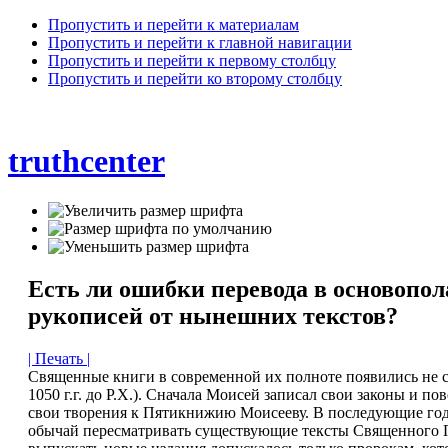
Пропустить и перейти к материалам
Пропустить и перейти к главной навигации
Пропустить и перейти к первому столбцу
Пропустить и перейти ко второму столбцу
truthcenter
Есть ли ошибки перевода в основопо
рукописей от нынешних текстов?
| Печать |
Священные книги в современной их полноте появились не 
1050 г.г. до Р.Х.). Сначала Моисей записал свои законы и 
свои творения к Пятикнижию Моисееву. В последующие годы
обычай пересматривать существующие тексты Священного П