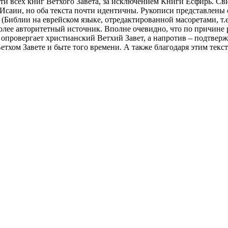
сти всех книг Ветхого Завета, за исключением Книги Есфирь. С
 Исаии, но оба текста почти идентичны. Рукописи представлены
у (Библии на еврейском языке, отредактированной масоретами, т.е
более авторитетный источник. Вполне очевидно, что по причин
 опровергает христианский Ветхий Завет, а напротив – подтверж
етхом Завете и быте того времени. А также благодаря этим тек