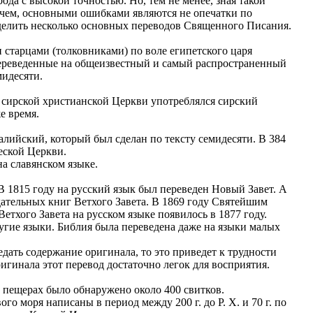
да с высокой точностью. Но, тем не менее, зная такой
ичем, основными ошибками являются не опечатки по
елить несколько основных переводов Священного Писания.
 старцами (толковниками) по воле египетского царя
 переведенные на общеизвестный и самый распространенный
мидесяти.
 сирской христианской Церкви употреблялся сирский
е время.
алийский, который был сделан по тексту семидесяти. В 384
еской Церкви.
а славянском языке.
 В 1815 году на русский язык был переведен Новый Завет. А
одательных книг Ветхого Завета. В 1869 году Святейшим
етхого Завета на русском языке появилось в 1877 году.
гие языки. Библия была переведена даже на языки малых
едать содержание оригинала, то это приведет к трудности
игинала этот перевод достаточно легок для восприятия.
 пещерах было обнаружено около 400 свитков.
о моря написаны в период между 200 г. до Р. Х. и 70 г. по