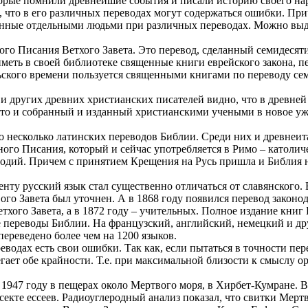
орые помнили древнейшие события и писали историю своего наро
, что в его различных переводах могут содержаться ошибки. Пр
енные отдельными людьми при различных переводах. Можно выд
о Писания Ветхого Завета. Это перевод, сделанный семидесяти
 иметь в своей библиотеке священные книги еврейского закона,
льского времени пользуется священными книгами по переводу се
 других древних христианских писателей видно, что в древней
то и собранный и изданный христианскими учеными в новое уж
о несколько латинских переводов Библии. Среди них и древнеит
го Писания, который и сейчас употребляется в Римо – католич
фодий. Причем с принятием Крещения на Русь пришла и Библия н
енту русский язык стал существенно отличаться от славянского.
вого Завета был уточнен. А в 1868 году появился перевод закон
ого Завета, а в 1872 году – учительных. Полное издание книг В
переводы Библии. На французский, английский, немецкий и дру
ереведено более чем на 1200 языков.
еводах есть свои ошибки. Так как, если пытаться в точности пер
ает обе крайности. Т.е. при максимальной близости к смыслу ор
1947 году в пещерах около Мертвого моря, в Хирбет-Кумране. В
кте ессеев. Радиоуглеродный анализ показал, что свитки Мертвог