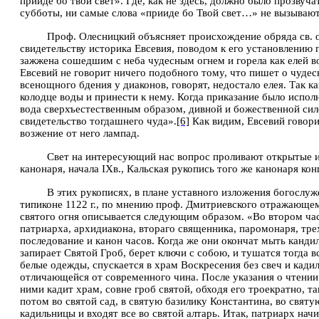
прииде бо твой свет». Где, как не здесь, должно было прозвуч
субботы, ни самые слова «прииде бо Твой свет…» не вызывают
Проф. Олесницкий объясняет происхождение обряда св. о
свидетельству историка Евсевия, поводом к его установлению 
зажжена сошедшим с неба чудесным огнем и горела как елей в
Евсевий не говорит ничего подобного тому, что пишет о чудес
всенощного бдения у диаконов, говорят, недостало елея. Так 
колодце воды и принести к нему. Когда приказание было исполн
вода сверхъестественным образом, дивной и божественной силой
свидетельство тогдашнего чуда».
[6]
Как видим, Евсевий говорит
возжение от него лампад.
Свет на интересующий нас вопрос проливают открытые 
канонаря, начала
I
Хв., Кальская рукопись того же канонаря ко
В этих рукописях, в плане уставного изложения богослу
типиконе 1122 г., по мнению проф. Дмитриевского отражающем
святого огня описывается следующим образом. «Во втором час
патриарха, архидиакона, втораго священника, паромонаря, трех
последование и канон часов. Когда же они окончат мыть кандил
запирает Святой Гроб, берет ключи с собою, и тушатся тогда в
белые одежды, спускается в храм Воскресения без свеч и кадил
отличающейся от современного чина. После указания о чтении 
ними кадит храм, совне гроб святой, обходя его троекратно, 
потом во святой сад,
в святую базилику Константина, во святу
кадильницы и входят все во святой алтарь. Итак, патриарх на