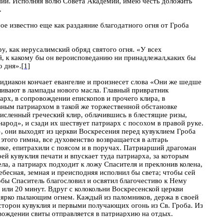
рании. Исполняя волю Совета Академии, имею честь доложить
.
е известно еще как раздаяние благодатного огня от Гроба
у, как иерусалимский обряд святого огня. «У всех
, к какому бы он вероисповеданию ни принадлежал,каких бы
о дня».
[1]
идиакон кончает евангелие и произнесет слова «Они же шедше
ливают в лампады нового масла. Главный привратник
рх, в сопровождении епископов и прочего клира, в
авным патриархом в такой же торжественной обстановке
исленный греческий клир, облачившись в блестящие ризы,
народ», и сзади их шествует патриарх с посохом в правой руке.
», они выходят из церкви Воскресения перед кувуклием Гроба
этого гимна, все духовенство возвращается в алтарь
нике, епитрахили с поясом и в поручах. Патриарший драгоман
й кувуклия печати и впускает туда патриарха, за которым
ла, а патриарх подходит к ложу Спасителя и преклонив колена,
ебесная, земная и
преисподняя исполнил бы света; чтобы сей
обы Спаситель благословил и освятил благочестиво к Нему
 или 20 минут. Вдруг с колокольни Воскресенской церкви
с ярко пылающим огнем. Каждый из паломников, держа в своей
 сторон кувуклия и первыми получающих огонь из Св. Гроба. Из
овождении свиты отправляется в патриархию на отдых.