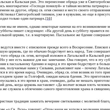
альская и Кальская ркп. Это перенесение обряда уже в Святогробс
ались многократное «Господи помилуй» и тайная молитва патриарха
емени на другое, обряд св. огня сменил и место своего отправлени
ействовал Святогробский типикон, уже в кувуклии, но еще в присут
ходил только один патриарх.
[16]
 огня мы не имеем, однако некоторые намеки на его возникновение
субботы пишет следующее: «На другой день в субботу правится по 
ольшой церкви, т.е. в мартириуме. Пасхальное же бдение совершаетс
ведутся вместе с епископом прежде всего в Воскресение. Епископ и
ьшую церковь, где по обычаю бодрствует весь народ. Там совершает
 того обряда св. огня, который изложен в Латальской и Кальской рк
 у нее есть важное для нас замечание. Она говорит, что в эту суб
ения к пасхальному бдению и народ в это время бодрствует в боль
ия, получаемые нами у Сильвии, разъясняют нам – почему Латальс
ился в это время народ. Очевидно, обряд св. огня возник из того п
оседнем храме за Голгофой, ожидая начала бдения. Это приготовле
пускались в это время в храм, очевидно, дабы не мешать пригото
ий день, когда церковь наставляет «Да молчит всякая плоть человек
ва же служила к облечению самого приготовления храма в священн
истиан традиция зажигать вечерние светильники с молитвой благо
ове «о Св. Духе» говорит: «Отцы наши не хотели в молчании приним