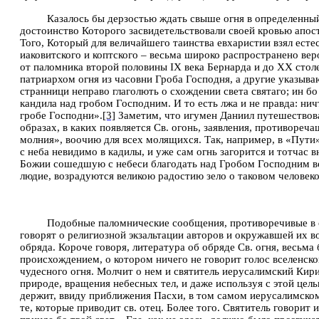
Казалось бы дерзостью ждать свыше огня в определенный 
достоинство Которого засвидетельствовали своей кровью апост
Того, Который для величайшего таинства евхаристии взял есте
иаковитского и коптского – весьма широко распространено ве
от паломника второй половины
IX
века Бернарда и до
XX
столе
патриархом огня из часовни Гроба Господня, а другие указываю
странници неправо глаголють о схождении света святаго; ин бо
кандила над гробом Господним. И то есть лжа и не правда: нич
гробе Господни».
[3]
Заметим, что игумен Даниил путешествовал
образах, в каких появляется Св. огонь, заявления, противореч
молния», воочию для всех молящихся. Так, например, в «Пути
с неба невидимо в кадилы, и уже сам огнь загорится и тотчас в
Божии сошедшую с небеси благодать над Гробом Господним во
людие, возрадуются великою радостию зело о таковом челове
Подобные паломнические сообщения, противоречивые в с
говорят о религиозной экзальтации авторов и окружавшей их в
обряда. Короче говоря, литература об обряде Св. огня, весьма
происхождением, о котором ничего не говорит голос вселенско
чудесного огня. Молчит о нем и святитель иерусалимский Ки
природе, вращения небесных тел, и даже используя с этой цель
держит, ввиду приближения Пасхи, в том самом иерусалимском 
те, которые приводит св. отец. Более того. Святитель говорит 