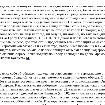
день, час и минуты; казалось бы недостойно христианского звания 
олы и несчетное число мучеников; наконец, кажется, было бы кощу
ственные плоды земли – хлеб и вино; однако, среди христиан восто
рование в сверхъестественное чудесное происхождение «благодатно
тия проходит мысль о чудесном появлении Св. огня, причем одни
т и образ его появления, кто – в виде голубя, кто – в виде молнии
 глаголеть, яко Святый Дух голубем сходит ко гробу Господню; а др
тоже бо есть не видети тогда, ни голубя, ни молнии, но тако неви
 ко Гробу Господню в 1106-1107 гг. Однако и после него в письм
ащие самим с
e
б
e
, где этот огонь представляется и сходящим «аки с
» иеромонахов Макария и Селивестра, паломничествовавших в 1704 
нидет в знамение Божие, с небеси приидет огнь аки солнце над гроб
 огненне образе, огню ходящу по Гробу Господню по досце мрамор
колюбии Божием».
[4]
амих себе об образах исхождения огня свыше, и утверждающие оче
о время обряда Св. огня толпы, нежели о величии самого обряда. О
 богатая количественно, не дает нам истории его происхождения. О
й церкви. Как известно, ни соборные постановления вселенского ил
рилл, оглашая просвещаемых тайнам веры. Доказывая им воскресен
ю легенду о чудесной птице Фениксе (сл. 18), он ни слова не говор
храме, где совершается обряд Святого огня, когда, кажется, это
и о великосубботней службе: И вскоре услышите чтение, в котором и