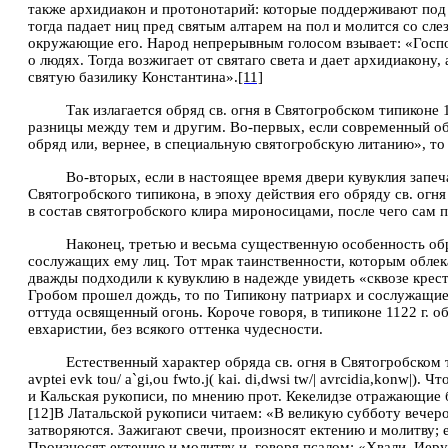
также архидиакон и протонотарий: которые поддерживают под 
тогда падает ниц пред святым алтарем на пол и молится со сл
окружающие его. Народ непрерывным голосом взывает: «Господ
о людях. Тогда возжигает от святаго света и дает архидиакону
святую базилику Константина».
[11]
Так излагается обряд св. огня в Святогробском типиконе
разницы между тем и другим. Во-первых, если современный о
обряд или, вернее, в специальную святогробскую литанию», то 
Во-вторых, если в настоящее время двери кувуклия запеч
Святогробского типикона, в эпоху действия его обряду св. о
в состав святогробского клира мироносицами, после чего сам п
Наконец, третью и весьма существенную особенность обря
сослужащих ему лиц. Тот мрак таинственности, которым облека
дважды подходили к кувуклию в надежде увидеть «сквозе кресте
Гробом прошел
дождь, то по Типикону патриарх и сослужащие
оттуда освященный огонь. Короче говоря, в типиконе 1122 г. 
евхаристии, без всякого оттенка чудесности.
Естественный характер обряда св. огня в Святогробском т
avptei evk tou
/
a
`
gi
,
ou fwto
.
j
(
kai
.
di
,
dwsi tw
/|
avrcidia
,
k
o
nw
|
). Чт
и Кальская рукописи, по мнению прот. Кекелидзе отражающие 
[12]
В Латальской рукописи читаем: «В великую субботу вечером
затворяются. Зажигают свечи, произносят ектению и молитву; 
Произносят ектению
и молитву и, говоря псалом: «Хвали, Иер