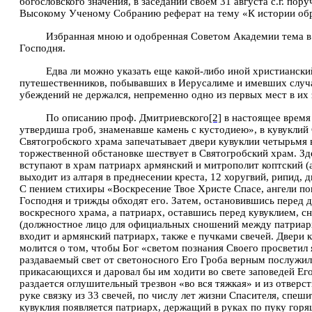
богословского значения, в заседании своем 31 августа с.г. п
Высокому Ученому Собранию реферат на тему «К истории обря
Избранная мною и одобренная Советом Академии тема в о
Господня.
Едва ли можно указать еще какой-либо иной христиански
путешественников, побывавших в Иерусалиме и имевших случа
убеждений не держался, непременно одно из первых мест в их
По описанию проф. Дмитриевского
[2]
в настоящее время 
утвердиша гроб, знаменавше камень с кустодиею», в кувуклий 
Святогробского храма запечатывает двери кувуклии четырьмя в
торжественной обстановке шествует в Святогробский храм. Зд
вступают в храм патриарх армянский и митрополит коптский (
выходит из алтаря в преднесении креста, 12 хоругвий, рипид, 
С пением стихиры «Воскресение Твое
Христе Спасе, ангели по
Господня и трижды обходят его. Затем, остановившись перед д
воскресного храма, а патриарх, оставшись перед кувуклием, сн
(должностное лицо для официальных сношений между патриархо
входит и армянский патриарх, также е пучками свечей. Двери 
молится о том, чтобы Бог «светом познания Своего просветил 
раздаваемый свет от светоносного Его Гроба верным послужи
прикасающихся и даровал бы им ходити во свете заповедей Его
раздается оглушительный трезвон «во вся тяжкая» и из отверс
руке связку из 33 свечей, по числу лет жизни Спасителя, спе
кувуклия появляется патриарх, держащий в руках по пук
y
горящ