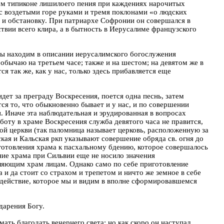
ком типиконе лишилоего пения при каждениях нарочитых
 с воздетыми горе руками и тремя поклонами «о людских
я и обстановку. При патриархе Софронии он совершался в
ствии всего клира, а в бытность в Иерусалиме французского
 мы находим в описании иерусалимского богослужения
обычаю на третьем часе; также и на шестом; на девятом же в
я так же, как у нас, только здесь прибавляется еще
дет за преграду Воскресения, поется одна песнь, затем
ся то, что обыкновенно бывает и у нас, и по совершении
п. Иначе эта наблюдательная и эрудированная в вопросах
боту в храме Воскресения служба девятого часа не правится,
шой церкви (так паломница называет церковь, расположенную за
кая и Кальская ркп указывают совершение обряда св. огня до
риготовления храма к пасхальному бдению, которое совершалось
ние храма при Сильвии еще не носило значения
вляющим храм лицам. Однако само по себе приготовление
а и да стоит со страхом и трепетом и ничто же земное в себе
одействие, которое мы и видим в вполне сформировавшемся
дарения Богу.
ать благодать вечернего света; но как скоро он наступал,