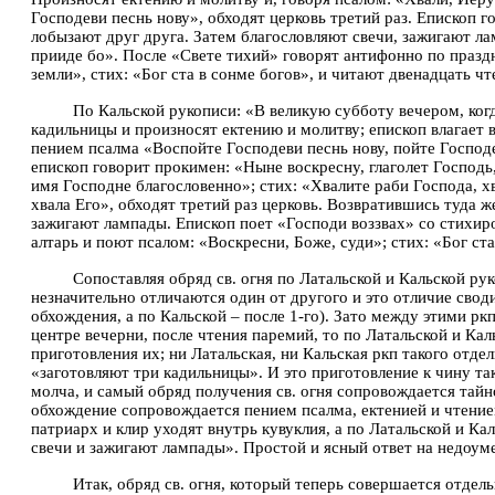
Господеви песнь нову», обходят церковь третий раз. Епископ г
лобызают друг друга. Затем благословляют свечи, зажигают ла
прииде бо». После «Свете тихий» говорят антифонно по праздн
земли», стих: «Бог ста в сонме богов», и читают двенадцать чт
По Кальской рукописи: «В великую субботу вечером, когд
кадильницы и произносят ектению и молитву; епископ влагает 
пением псалма «Воспойте Господеви песнь нову, пойте Господе
епископ говорит прокимен: «Ныне воскресну, глаголет Господь
имя Господне благословенно»; стих: «Хвалите раби Господа, хв
хвала Его», обходят третий раз церковь. Возвратившись туда ж
зажигают лампады. Епископ поет «Господи воззвах» со стихиро
алтарь и поют псалом: «Воскресни, Боже, суди»; стих: «Бог ст
Сопоставляя обряд св. огня по Латальской и Кальской ру
незначительно отличаются один от другого и это отличие свод
обхождения, а по Кальской – после 1-го). Зато между этими рк
центре вечерни, после чтения паремий, то по Латальской и Ка
приготовления их; ни Латальская, ни Кальская ркп такого отде
«заготовляют три кадильницы». И это приготовление к чину т
молча, и самый обряд получения св. огня сопровождается тай
обхождение сопровождается пением псалма, ектенией и чтением
патриарх и клир уходят внутрь кувуклия, а по Латальской и Ка
свечи и зажигают лампады». Простой и ясный ответ на недоумен
Итак, обряд св. огня, который теперь совершается отдел