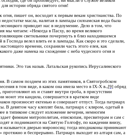
Господня, где он проповедует, ни мысли о службе великой
для истории обряда святого огня!
 огня, пишет он, восходит к первым векам христианства. По
 недостатке масла, налитая в лампады силоамская вода была
есницкого приводит нас в недоумение. Дело в том, что
ия мы читаем: «Некогда в Пасху, во время великого
иготовляющим светильники почерпнуть в близ находившемся
 в Господа велел влить ее в лампады. Как скоро
и это сделали,
настоящего времени, сохранили часть этого елея, как
какого даже намека на схождение с неба чудесного огня и
ятники. Это так назыв. Латальская рукопись Иерусалимского
ня. В самом позднем из этих памятников, в Святогробском
сения в том виде, в каком она имела место
в
I
Х-Х в.,
[9]
обряд
 приготовляют их и ставят внутри гроба, в присутствии
они моют эти кандила, совершается в кратком виде
Диакон произносит ектенью и совершает отпуст. Тогда патриарх
ы. В девятом часу клеплят била, патриарх с клиром, одетый в
ее в типиконе следует изложение вечерни, немногим
раздает фимиам митрополитам, епископам, пресвитерам и сам с
ыходят и поднимаются на Святую Голгофу, по каждении внизу,
рая называется дверью мироносиц; тогда иподиаконы принимают
й» протяжно и беспрерывно. Патриарх выходит из алтаря сам, а