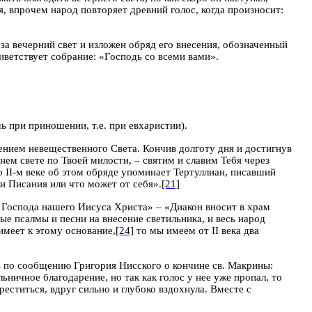
, впрочем народ повторяет древний голос, когда произносит:
 за вечерний свет и изложен обряд его внесения, обозначенный
иветствует собрание: «Господь со всеми вами».
ь при приношении, т.е. при евхаристии).
вением невещественного Света. Кончив долготу дня и достигнув
ем свете по Твоей милости, – святим и славим Тебя через
о
II
-м веке об этом обряде упоминает Тертуллиан, писавший
ли Писания или что может от себя».
[21]
и Господа нашего Иисуса Христа» – «Диакон вносит в храм
ые псалмы и песни на внесение светильника, и весь народ
 имеет к этому основание,
[24]
то мы имеем от
II
века два
ь по сообщению Григория Нисского о кончине св. Макрины:
льничное благодарение, но так как голос у нее уже пропал, то
еститься, вдруг сильно и глубоко вздохнула. Вместе с