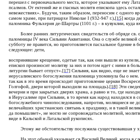
перешел с первоначального места, которое указывают ему Лат
псалмов. От ектений же и гласных молитв епископа здесь ост
невежествиях». Будучи, таким образом, переносим с одного вр
самом храме, при патриархе Николае
I
(932-947 г.),
[15]
когда д
паломника Фульхерия де-Шартры (1101 г.) – в кувуклии, куда в
Более ранних литургических свидетельств об обряде св.
паломницы
IV
века Сильвии Аквитанки. Она о службе великой 
субботу не правится, но приготовляется пасхальное бдение в б
следующее: дети,
воспринявшие крещение, одетые так, как они вышли из купели, 
епископ произносит молитву за них и потом идет с ними в бол
литургии бывает отпуст».
[17]
Сильвия, как видно, еще не знает
иерусалимского богослужения паломница упомянула бы о нем. Но
так как в это время происходит приготовление церкви Воскрес
Голгофой, двери которой выходили на площадь).
[18]
Эти сведен
вечерни и при закрытых дверях храма, а равно и то, где наход
в Иерусалиме при Сильвии, в то время как народ находился
в с
богослужебного чинопоследования, напротив, молящиеся не до
величайших христианских святынь к празднику, и в такой велик
да помышляет», не могло не сопровождаться молитвой, молит
виде в Кальской и Латальской рукописях.
Этому же обстоятельству послужила существовавшая у хр
На этот обычай указывает св.Василий Великий, когда в сл