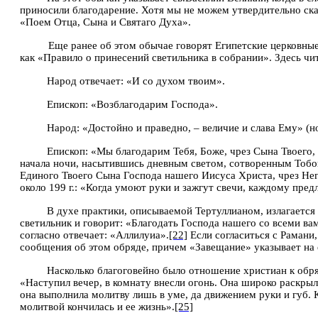
приносили благодарение. Хотя мы не можем утвердительно сказ
«Поем Отца, Сына и Святаго Духа».
Еще ранее об этом обычае говорят Египетские церковные
как «Правило о принесений светильника в собрании». Здесь чит
Народ отвечает: «И со духом твоим».
Епископ: «Возблагодарим Господа».
Народ: «Достойно и праведно, – величие и слава Ему» (н
Епископ: «Мы благодарим Тебя, Боже, чрез Сына Твоего,
начала ночи, насытившись дневным светом, сотворенным Тобой 
Единого Твоего Сына Господа нашего Иисуса Христа, чрез Него 
около 199 г.: «Когда умоют руки и зажгут свечи, каждому пре
В духе практики, описываемой Тертуллианом, излагается
светильник и говорит: «Благодать Господа нашего со всеми ва
согласно отвечает: «Аллилуиа».
[22]
Если согласиться с Рамани
сообщения об этом обряде, причем «Завещание» указывает на 
Насколько благоговейно было отношение христиан к обря
«Наступил вечер, в комнату внесли огонь. Она широко раскрыла 
она выполнила молитву лишь в уме, да движением руки и губ. К
молитвой кончилась и ее жизнь».
[25]