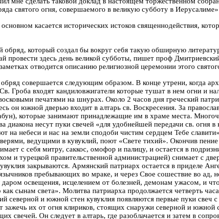
оручил мне сделать таковой доклад в настоящем торжественном соб
да святого огня, совершаемого в великую субботу в Иерусалиме»
сновном касается исторических истоков священнодействия, которо
й обряд, который создал бы вокруг себя такую обширную литератур
й провести здесь день великой субботы, пишет проф Дмитриевский
 заметках отводится описанию религиозной церемонии этого святог
обряд совершается следующим образом. В конце утрени, когда арх
Св. Гроба входят кандиловжигатели которые тушат в нем огни и на
осковыми печатями на шнурах. Около 2 часов дня греческий патриа
есь он южной дверью входит в алтарь св. Воскресения. За правосл
абун), которые занимают принадлежащие им в храме места. Многоч
два диакона несут пуки свечей «для удобнейшей передачи св. огня в 
ют на небеси и нас на земли сподоби чистим сердцем Тебе славити
верями, ведущими в кувуклий, поют «Свете тихий». Окончив пение 
имает с себя митру, саккос, омофор и палицу, и остается в подриз
м и турецкой правительственной администрацией) снимает с двере
кувуклия закрываются. Армянский патриарх остается в приделе Анге
язычников пребывающих во мраке, и через Свое сошествие во ад, н
л даром освещения, исцелением
o
т болезней, демонам ужасом, и чт
 как сынам света». Молитва патриарха продолжается четверть часа
тий северной и южной
стен кувуклия появляются первые пуки свеч 
шит зажечь их от огня клириков, стоящих снаружи северной и южной
их свечей. Он следует в алтарь, где разоблачается и затем в сопр