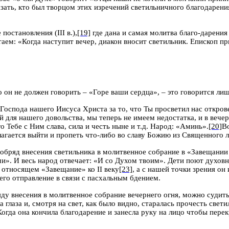
ать, кто был творцом этих изречений светильничного благодарения
 постановления (
III
в.),
[19]
где дана и самая молитва благо-дарения
аем: «Когда наступит вечер, диакон вносит светильник. Епископ пр
о он не должен говорить – «Горе ваши сердца», – это говорится лиш
 Господа нашего Иисуса Христа за то, что Ты просветил нас откро
для нашего довольства, мы теперь не имеем недостатка, и в вечерн
Тебе с Ним слава, сила и честь ныне и т.д.
Народ: «Аминь».
[20]
В
длагается выйти и пропеть что-либо во славу Божию из Священного 
 обряд внесения светильника в молитвенное собрание в «Завещани
ми». И весь народ отвечает: «И со Духом твоим». Дети поют духовн
, относящем «Завещание» ко
II
веку
[23]
, а с нашей точки зрения он
его отправление в связи с пасхальным бдением.
ду внесения в молитвенное собрание вечернего огня, можно судит
глаза и, смотря на свет, как было видно, старалась прочесть свети
огда она кончила благодарение и занесла руку на лицо чтобы перекр