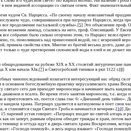
ать слово и о чудесном свете? Но Кирилл молчит. Ни наличие Гроба 
 в нем видимой ассоциации со святым огнем. Факт знаменательный 
гня чудом Св. Нарцисса. «По своему началу новозаветный праздник
послужило чудо, совершившееся при патриархе Нарциссе, когда при
о все продолжение пасхальной службы».
[5]
Это объяснение проф. Ол
ном возжении лампад, ссылаясь на него, проф. Олесницкий. У Евсев
как все собрание было сильно огорчено этим, то Нарцисс велел пр
ено, то, помолившись над принесенной водой, он с искренней верой
, приняла свойства елея. Многие из братий весьма долго, даже до 
 только о чуде претворения силоамской воды в елей и не делает ни
и обнародованные на рубеже
XIX
и
XX
столетий литургические пам
нца
X
или начала Х
I
в.
[7]
и Святогробский типикон в ркп 1122 г.
[8]
жебных чинопоследований излагается интересующий нас обряд св.ог
 в основном богослужебную практику иерусалимского храма Воскре
у святаго сего дня приходят мироносицы и начинают мыть кандила,
 диаконов и псалта. Во время этого занятия мироносиц, т.е. когда 
а и приготовлять их, поется слава глас 6: «Днешний день тайно». 
се кандила храма. Патриарх удаляется в катихумены и поет свои час
а, и становятся сзади Святаго Гроба и начинается вечерня».
[10]
Дал
15 паремий устав говорит: «Патриарх входит во святой алтарь и 
так как он заперт, равным образом обходят трижды и храм, потом в
ю темницу и оттуда идут в дверь святаго храма Воскресения, кото
чинает: «Господи помилуй», и весь народ взывает: «Господи помилу