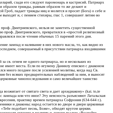
еларий, сзади его следуют паромонарь и кастрисий. Патриарх
ким образом трижды, равным образом то же делают и
Гроб, падает трижды ниц и молится и просит (Бога) о себе и
им выходят и, с пением стихиры, глас 1, совершают литию во
и проф. Дмитриевского, нельзя не заметить существенной
ю проф. Дмитриевского, превратился в «простой религиозный
правлялся после чтения обычных 15 паремий этого дня.
ние лампад и наливание в них нового масла, то, как видно из
е Господнем, совершаемый в присутствии патриарха входившими
за св. огнем не одного патриарха, но и нескольких из
 не имеет места. Если по игумену Даниилу епископ с диаконом
ился много позднее после усиленней молитвы, когда над Св.
ия без всяких предварительных наблюдений за ним, и выносят
ще церковные чинопоследования и само величайшее таинство
а возжигает от святаго света и дает архидиакону» (
kai
.
to
,
te
ас лампада или что иное? Эту неясность разъясняют Латальская
есения, практику времен патриарха Софрония (634-644 г.).
щенники и диаконы; народ остается во дворе и двери церковные
 «Тебе подобает песнь, Боже», обходят кругом церкви.
Произносят ектению и молитву и, говоря псалом «Воспойте