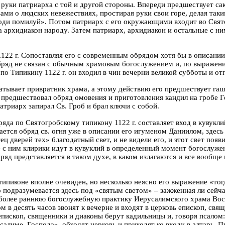
руки патриарха с той и другой стороны. Впереди предшествует сак
езами о людских невежествиях, простирая руки свои горе, делая та
и помилуй». Потом патриарх с его окружающими входит во Святой 
, а архидиакон народу. Затем патриарх, архидиакон и остальные с н
 1122 г. Сопоставляя его с современным обрядом хотя бы в описани
бряд не связан с обычным храмовым богослужением и, по выражени
по Типикину 1122 г. он входил в чин вечерни великой субботы и от
атывает привратник храма, а этому действию его предшествует гаше
гня предшествовал обряд омовения и приготовления кандил на гроб
атриарх запирал Св. Гроб и брал ключи с собой.
да по Святогробскому типикону 1122 г. составляет вход в кувуклий 
ется обряд св. огня уже в описании его игуменом Даниилом, здесь
ц дверей тех» благодатный свет, и не видели его, и этот свет появ
 с ним клирики идут в кувуклий в определенный момент богослужен
обряд представляется в таком духе, в каком излагаются и все вооб
ипиконе вполне очевиден, но несколько неясно его выражение «тогд
о подразумевается здесь под «святым светом» – зажженная ли сейч
более раннюю богослужебную практику Иерусалимского храма Воскр
 в десять часов звонят к вечерне и входят в церковь епископ, свя
епископ, священники и диаконы берут кадильницы и, говоря псалом:
усалиме, Господа», обходят церковь и приходят ко входу в алтарь. 