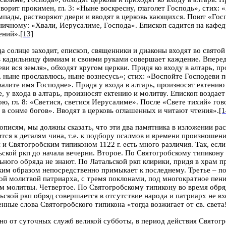
оворит прокимен, гл. 3: «Ныне воскресну, глаголет Господь», стих:
мпады, растворяют двери и вводят в церковь кающихся. Поют «Госп
ичному: «Хвали, Иерусалиме, Господа». Епископ садится на кафедру
ений».
[13]
а солнце заходит, епископ, священники и диаконы входят во святой
в кадильницу фимиам и своими руками совершает каждение. Впереди
ви вся земля», обходят кругом церкви. Придя ко входу в алтарь, п
, ныне прославлюсь, ныне вознесусь»; стих: «Воспойте Господеви 
алите имя Господне». Придя у входа в алтарь, произносят ектению 
е, у входа в алтарь, произносят ектению и молитву. Епископ возда
ю, гл. 8: «Светися, светися Иерусалиме». После «Свете тихий» гов
а в сонме богов». Вводят в церковь оглашенных и читают чтения».
[1
кописям, мы должны сказать, что эти два памятника в изложении р
ится к деталям чина, т.е. к подбору псалмов и времени произношен
п и Святогробским типиконом 1122 г. есть много различия. Так, есл
льской ркп до начала вечерни. Второе. По Святогробскому типикону
льного обряда не знают. По Латальской ркп клирики, придя в храм п
аким образом непосредственно примыкает к последнему. Третье – 
ной молитвой патриарха, с тремя поклонами, под многократное пен
 молитвы. Четвертое. По Святогробскому типикону во время обряда
льской ркп обряд совершается в отсутствие народа и патриарх не вх
ные слова Святогробского типикона «тогда возжигает от св. света!
ьно от суточных служб великой субботы, в период действия Святогр