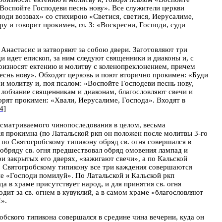
 «Воспойте Господеви песнь нову». Все служители церкви
оди воззвах» со стихирою «Светися, светися, Иерусалиме,
 и говорит прокимен, гл. З: «Воскресни, Господи, суди
 Анастасис и затворяют за собою двери. Заготовляют три
 идет епископ, за ним следуют священники и диаконы и, с
роизносят ектению и молитву с коленопреклонением, причем
песнь нову». Обходят церковь и поют вторично прокимен: «Буди
и молитву и, поя псалом: «Воспойте Господеви песнь нову,
ет лобзание священникам и диаконам, благословляют свечи и
орят прокимен: «Хвали, Иерусалиме, Господа». Входят в
4]
ассматриваемого чинопоследования в целом, весьма
ия прокимна (по Латальской ркп он положен после молитвы 3-го
и по Святогробскому типикону обряд св. огня совершался в
 обряду св. огня предшествовал обряд омовения лампад и
ри закрытых его дверях, «зажигают свечи», а по Кальской
по Святогробскому типикону все три каждения совершаются
ие «Господи помилуй». По Латальской и Кальской ркп
 в храме присутствует народ, и для принятия св. огня
одит за св. огнем в кувуклий, а в самом храме «благословляют
».
обского типикона совершался в средине чина вечерни, куда он