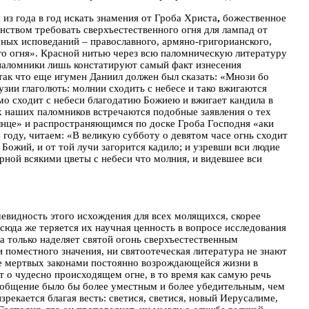
из года в год искать знамения от Гроба Христа
,
божественное
нством требовать сверхъестественного огня для лампад от
чных исповеданий – православного, армяно-григорианского,
го огня». Красной нитью через всю паломническую литературу
 паломники лишь констатируют самый факт изнесения
, так что еще игумен Даниил должен был сказать: «Мнози бо
узии глаголють: молнии сходить с небесе и тако вжигаются
димо сходит с небеси благодатию Божиею и вжигает кандила в
ах наших паломников встречаются подобные заявления о тех
олнце» и распространяющимся по доске Гроба Господня «аки
году, читаем: «В великую субботу о девятом часе огнь сходит
 Божий, и от той лучи загорится кадило; и узревши вси людие
ной всякими цветы с небеси что молния, и видевшее вси
видность этого исхождения для всех молящихся, скорее
тсюда же теряется их научная ценность в вопросе исследования
на только наделяет святой огонь сверхъестественным
и поместного значения, ни святоотеческая литература
не знают
ие мертвых законами постоянно возрождающейся жизни в
ит о чудесно происходящем огне, в то время как самую речь
 сообщение было бы более уместным и более убедительным, чем
зрекается благая весть: светися, светися, новый
Иерусалиме,