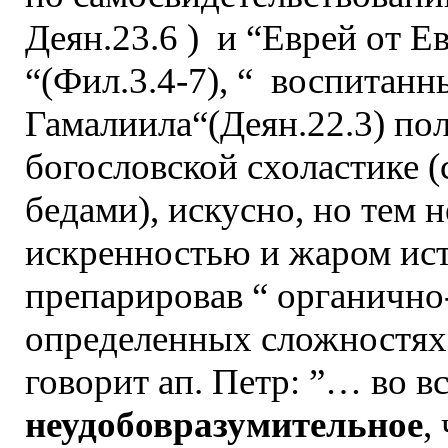
Деян.23.6 ) и “Еврей от Е
“(Фил.3.4-7), “ воспитан
Гамалиила“(Деян.22.3) по
богословской схоластике 
бедами), искусно, но тем н
искренностью и жаром ист
препарировав “ органично
определенных сложностях 
говорит ап. Петр: ”… во 
неудобовразумительное
,