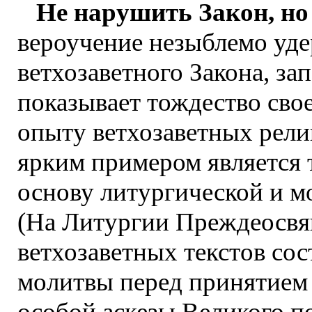
Не нарушить Закон, н
вероучение незыблемо уде
ветхозаветного Закона, за
показывает тождество сво
опыту ветхозаветных рел
ярким примером является 
основу литургической и м
(На Литургии Преждеосвя
ветхозаветных текстов сос
молитвы перед принятием 
особой аскезы Великого по