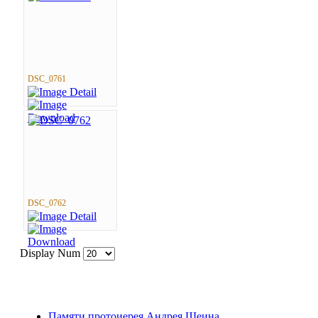
DSC_0761
DSC_0762
Display Num
Памяти протоиерея Андрея Шеина