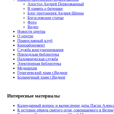
Апостол Андрей Первозванный
В память о батюшке
Блог протоиерея Андрея Шеина
Богословские статьи
Фото
Видео
Новости центра
О центре
Православный клуб
Киноабонемент
Служба консультирования
Приходская библиотека
Паломническая служба
Электронная библиотека
Медиархив
Георгиевский храм г.Видное
Больничный храм г.Видное
Интересные материалы
Календарный вопрос и вычисление даты Пасхи Алек
К истории обряда святого огня, совершаемого в Вели