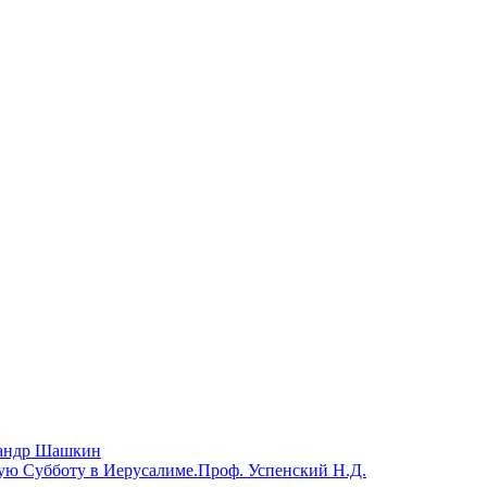
сандр Шашкин
кую Субботу в Иерусалиме.Проф. Успенский Н.Д.